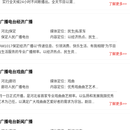
日，实行全天候24小时不间断播出。全天节目以潮...
了解更多>>
广播电台经济广播
河北|保定
媒体定位：民生|私家车
：保定人民广播电台
内容定位：以经济热点、民生...
7、AM1017保定经济广播以“传递信息、引领消费、快乐生活、有我相随”为节目
生活服务的专业广播频率。以经济热点、民生资...
了解更多>>
广播电台戏曲广播
河北|廊坊
媒体定位：戏曲
：廊坊人民广播电台
内容定位：优秀戏曲曲艺艺术...
年元月一日正式开播，是河北省首家专业戏曲曲艺频率。以弘扬和发展我国优秀
艺术为己任，以满足广大戏曲曲艺爱好者的需求为宗旨。剧目...
了解更多>>
广播电台新闻广播