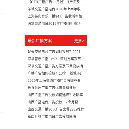
【CTR广播广告11月报】IT产品及...
羊城交通广播电台2020年上半年收
听...
上海经典音乐广播947广告收听率如
何...
深圳交通电台2019年广播收听市场
分...
最新广播方案
更多>
楚天交通电台广告如何投放？2021
年...
深圳音乐广播FM97.1策划方案及节...
深圳交通广播广告方案及节目投放指
南
广播广告如何投放？10个一线城市广
播...
2020年上海交通广播广告有哪些变
化...
长春音乐广播广告优惠套播推荐
山西广播广告投放如何选择？收听率
最高...
山西广播电台广告投放，2个月套
餐，仅...
山西交通广播30天广告套餐27万推荐
新店开张广播电台广告投放策略