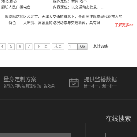
河北|廊坊
媒体定位：新闻|地市
：廊坊人民广播电台
内容定位：以交通动态信息、...
——围绕廊坊地区及北京、天津大交通的概念下，全面关注廊坊现代都市人的
。——特色——大密度、高容量的路况动态与交通新闻，具有鲜...
了解更多>>
4
5
6
7
下一页
末页
Go
总计38条
量身定制方案
提供监播数据
省钱的同时达到理想的广告效果
错一补一，漏一补一
在线搜索