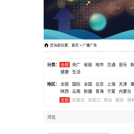
您当前位置：
首页
>
广播广告
分类：
全部
央广
省级
地市
交通
音乐
健康
生活
地区：
全部
国际
全国
北京
上海
天津
陕西
云南
新疆
青海
宁夏
内蒙古
全部
石家庄
张家口
邢台
廊坊
邯
河北