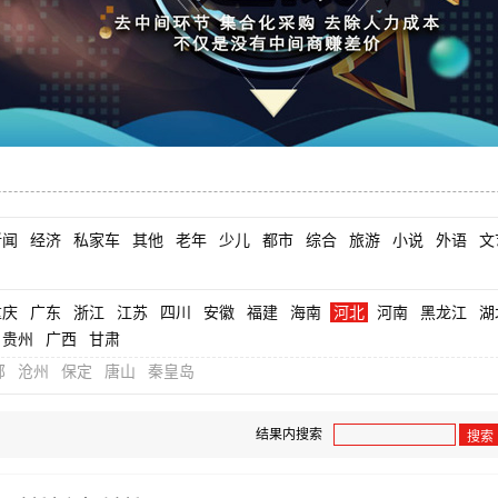
新闻
经济
私家车
其他
老年
少儿
都市
综合
旅游
小说
外语
文
重庆
广东
浙江
江苏
四川
安徽
福建
海南
河北
河南
黑龙江
湖
贵州
广西
甘肃
郸
沧州
保定
唐山
秦皇岛
结果内搜索
搜索