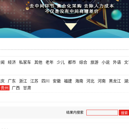
新闻
经济
私家车
其他
老年
少儿
都市
综合
旅游
小说
外语
文
重庆
广东
浙江
江苏
四川
安徽
福建
海南
河北
河南
黑龙江
湖
贵州
广西
甘肃
结果内搜索
搜索