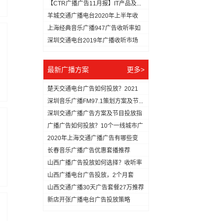
【CTR广播广告11月报】IT产品及...
羊城交通广播电台2020年上半年收
听...
上海经典音乐广播947广告收听率如
何...
深圳交通电台2019年广播收听市场
分...
最新广播方案
更多>
楚天交通电台广告如何投放？2021
年...
深圳音乐广播FM97.1策划方案及节...
深圳交通广播广告方案及节目投放指
南
广播广告如何投放？10个一线城市广
播...
2020年上海交通广播广告有哪些变
化...
长春音乐广播广告优惠套播推荐
山西广播广告投放如何选择？收听率
最高...
山西广播电台广告投放，2个月套
餐，仅...
山西交通广播30天广告套餐27万推荐
新店开张广播电台广告投放策略