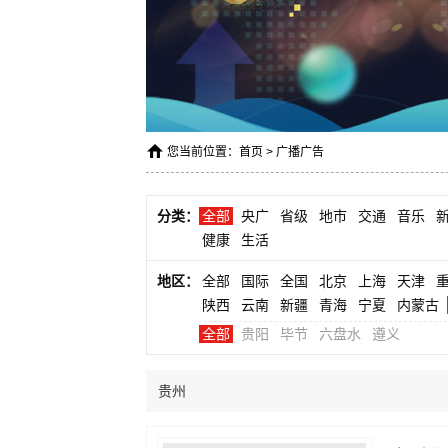
您当前位置：
首页
>
广播广告
分类：
全部
央广
省级
地市
交通
音乐
健康
生活
地区：
全部
国际
全国
北京
上海
天津
陕西
云南
新疆
青海
宁夏
内蒙古
全部
贵阳
毕节
六盘水
遵义
贵州