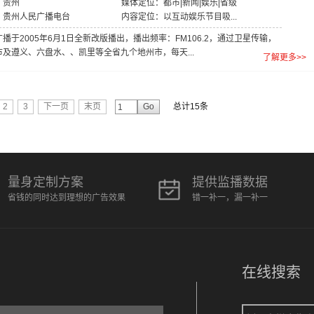
：贵州
媒体定位：都市|新闻|娱乐|省级
：贵州人民广播电台
内容定位：以互动娱乐节目吸...
播于2005年6月1日全新改版播出，播出频率：FM106.2，通过卫星传输，
及遵义、六盘水、、凯里等全省九个地州市，每天...
了解更多>>
2
3
下一页
末页
Go
总计15条
量身定制方案
提供监播数据
省钱的同时达到理想的广告效果
错一补一，漏一补一
在线搜索